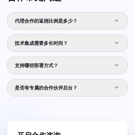
expand_more
代理合作的返佣比例是多少？
我们的返佣比例根据合作等级分为基础代理、核心代理和
expand_more
技术集成需要多长时间？
战略合作伙伴，起步返佣为 20%，最高可达 50%。具体
请咨询客户经理。
基于我们标准化的 SDK 和 API，一般的对话组件集成仅
expand_more
支持哪些部署方式？
需 1-2 个工作日。如果是深度的业务逻辑对接，通常在
1-2 周内完成。
我们提供公有云 SaaS 模式、混合云部署以及完全的私有
expand_more
是否有专属的合作伙伴后台？
化部署（支持物理机或 K8s 集群），满足不同安全等级
要求。
是的，我们为合作伙伴提供专门的管理后台，可用于查看
客户消耗、管理佣金结算、获取最新技术文档及营销资
源。